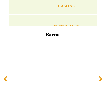
CASITAS
INTEGRALES
Barcos
MOLINOS
GYM
PERIFERICOS Y ACCESORIOS
PROYECTOS